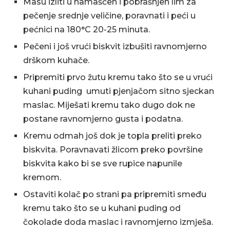
Masu izliti u namašćen i pobrašnjen lim za
pečenje srednje veličine, poravnati i peći u
pećnici na 180°C 20-25 minuta.
Pečeni i još vrući biskvit izbušiti ravnomjerno
drškom kuhače.
Pripremiti prvo žutu kremu tako što se u vrući
kuhani puding umuti pjenjačom sitno sjeckan
maslac. Miješati kremu tako dugo dok ne
postane ravnomjerno gusta i podatna.
Kremu odmah još dok je topla preliti preko
biskvita. Poravnavati žlicom preko površine
biskvita kako bi se sve rupice napunile
kremom.
Ostaviti kolač po strani pa pripremiti smeđu
kremu tako što se u kuhani puding od
čokolade doda maslac i ravnomjerno izmješa.