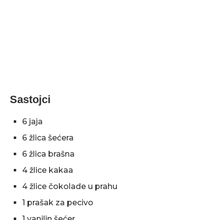
Sastojci
6 jaja
6 žlica šećera
6 žlica brašna
4 žlice kakaa
4 žlice čokolade u prahu
1 prašak za pecivo
1 vanilin šećer