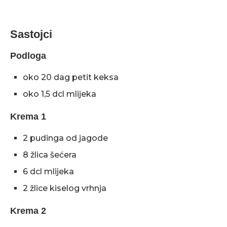
Sastojci
Podloga
oko 20 dag petit keksa
oko 1,5 dcl mlijeka
Krema 1
2 pudinga od jagode
8 žlica šećera
6 dcl mlijeka
2 žlice kiselog vrhnja
Krema 2