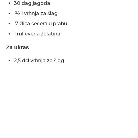
30 dag jagoda
½ l vrhnja za šlag
7 žlica šećera u prahu
1 mljevena želatina
Za ukras
2,5 dcl vrhnja za šlag