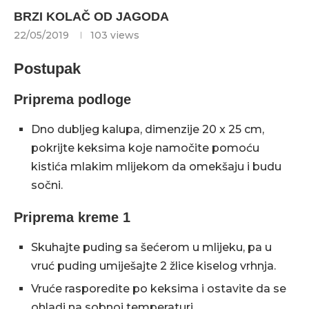
BRZI KOLAČ OD JAGODA
22/05/2019
103
views
Postupak
Priprema podloge
Dno dubljeg kalupa, dimenzije 20 x 25 cm,
pokrijte keksima koje namočite pomoću
kistića mlakim mlijekom da omekšaju i budu
sočni.
Priprema kreme 1
Skuhajte puding sa šećerom u mlijeku, pa u
vruć puding umiješajte 2 žlice kiselog vrhnja.
Vruće rasporedite po keksima i ostavite da se
ohladi na sobnoj temperaturi.